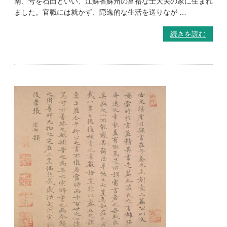
南、号を石田といい、江蘇省蘇州の富裕な士大夫の家に生まれ
ました。官職には就かず、隠逸的な生活を送りなが …
続きを読む