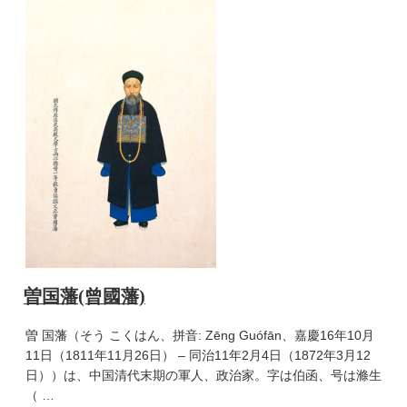
曽国藩(曾國藩)
曽 国藩（そう こくはん、拼音: Zēng Guófān、嘉慶16年10月
11日（1811年11月26日） – 同治11年2月4日（1872年3月12
日））は、中国清代末期の軍人、政治家。字は伯函、号は滌生
（ …