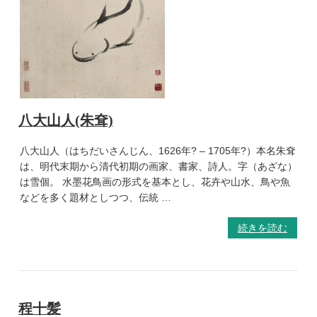
八大山人(朱耷)
八大山人（はちだいさんじん、1626年? – 1705年?）本名朱耷
は、明代末期から清代初期の画家、書家、詩人。字（あざな）
は雪個。 水墨花鳥画の形式を基本とし、花卉や山水、鳥や魚
などを多く題材としつつ、伝統 …
続きを読む
程十髪