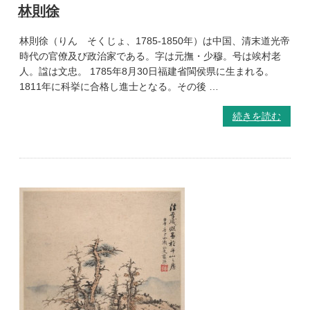
林則徐
林則徐（りん そくじょ、1785-1850年）は中国、清末道光帝
時代の官僚及び政治家である。字は元撫・少穆。号は竢村老
人。諡は文忠。 1785年8月30日福建省閩侯県に生まれる。
1811年に科挙に合格し進士となる。その後 …
続きを読む