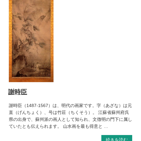
謝時臣
謝時臣（1487-1567）は、明代の画家です。字（あざな）は元
直（げんちょく）、号は竹莊（ちくそう）。 江蘇省蘇州府呉
県の出身で、蘇州派の画人として知られ、文徴明の門下に属し
ていたとも伝えられます。 山水画を最も得意と …
続きを読む