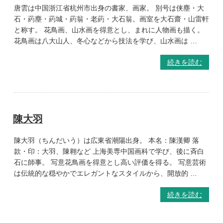
唐雲は中国浙江省杭州市出身の書家、画家。 別号は侠塵・大
石・葯塵・葯城・葯翁・老葯・大石翁。画室を大石齋・山雷軒
と称す。 花鳥画、山水画を得意とし、まれに人物画も描く。
花鳥画は八大山人、冬心などから技法を学び、山水画は …
続きを読む
陳大羽
陳大羽（ちんだいう）は広東省潮陽出身。 本名：陳漢卿 落
款・印：大羽、陳翱など 上海美専中国画科で学び、後に斉白
石に師事。 写意花鳥画を得意とし高い評価を得る。 写意芸術
は伝統的な穏やかでエレガントなスタイルから、開放的 …
続きを読む