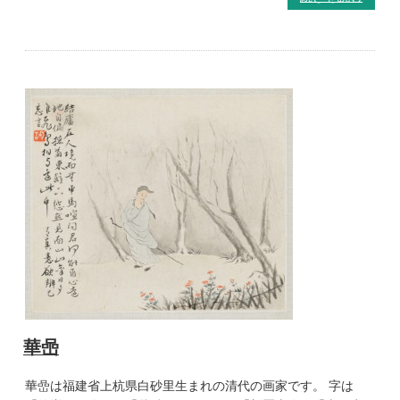
華喦
華嵒は福建省上杭県白砂里生まれの清代の画家です。 字は