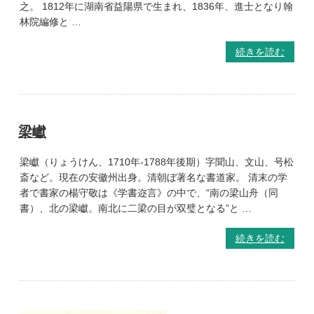
之。 1812年に湖南省益陽県で生まれ、1836年、進士となり翰
林院編修と …
続きを読む
梁巘
梁巘（りょうけん、1710年-1788年後期）字聞山、文山、号松
斎など。現在の安徽州出身。清朝ぼ著名な書道家。 清末の学
者で書家の楊守敬は《学書迩言》の中で、“南の梁山舟（同
書）、北の梁巘。南北に二梁の目が双璧となる”と …
続きを読む