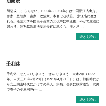
胡蘭成
胡蘭成（こ らんせい、1906年～1981年）は中国浙江省出身。
作家・思想家・書家・政治家。本名は胡積蕊。 浙江省に生ま
れる。燕京大学を国民革命軍の北伐中に中退後、やがて政治に
関わり、汪兆銘政府法制局長官に就くも、汪と意 …
続きを読む
千利休
千利休（せん の りきゅう、せん りきゅう、大永2年（1522
年） – 天正19年2月28日（1591年4月21日））は、戦国時代か
ら安土桃山時代にかけての茶人。宗易。長男に眠翁道安、次男
で養子の少庵宗淳(千 …
続きを読む