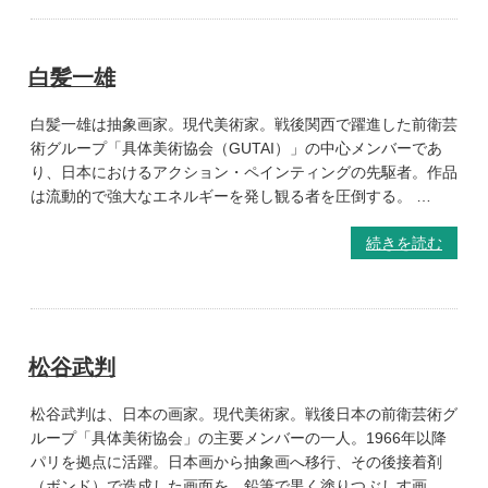
白髪一雄
白髪一雄は抽象画家。現代美術家。戦後関西で躍進した前衛芸
術グループ「具体美術協会（GUTAI）」の中心メンバーであ
り、日本におけるアクション・ペインティングの先駆者。作品
は流動的で強大なエネルギーを発し観る者を圧倒する。 …
続きを読む
松谷武判
松谷武判は、日本の画家。現代美術家。戦後日本の前衛芸術グ
ループ「具体美術協会」の主要メンバーの一人。1966年以降
パリを拠点に活躍。日本画から抽象画へ移行、その後接着剤
（ボンド）で造成した画面を、鉛筆で黒く塗りつぶしす画 …