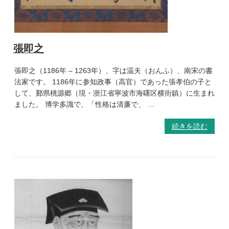
張即之
張即之（1186年 – 1263年）、字は温夫（おんふ）、南宋の書
法家です。 1186年に参知政事（高官）であった張孝伯の子と
して、鄞県桃源郷（現・浙江省寧波市海曙区横街鎮）に生まれ
ました。 博学多識で、「性格は清廉で、 …
続きを読む