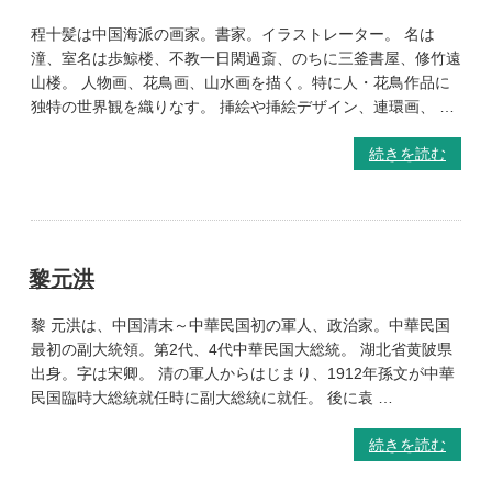
程十髪は中国海派の画家。書家。イラストレーター。 名は
潼、室名は歩鯨楼、不教一日閑過斎、のちに三釜書屋、修竹遠
山楼。 人物画、花鳥画、山水画を描く。特に人・花鳥作品に
独特の世界観を織りなす。 挿絵や挿絵デザイン、連環画、 …
続きを読む
黎元洪
黎 元洪は、中国清末～中華民国初の軍人、政治家。中華民国
最初の副大統領。第2代、4代中華民国大総統。 湖北省黄陂県
出身。字は宋卿。 清の軍人からはじまり、1912年孫文が中華
民国臨時大総統就任時に副大総統に就任。 後に袁 …
続きを読む