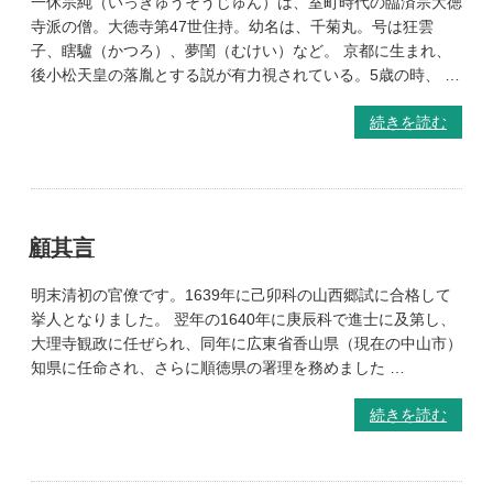
一休宗純（いっきゅうそうじゅん）は、室町時代の臨済宗大徳
寺派の僧。大徳寺第47世住持。幼名は、千菊丸。号は狂雲
子、瞎驢（かつろ）、夢閨（むけい）など。 京都に生まれ、
後小松天皇の落胤とする説が有力視されている。5歳の時、 …
続きを読む
顧其言
明末清初の官僚です。1639年に己卯科の山西郷試に合格して
挙人となりました。 翌年の1640年に庚辰科で進士に及第し、
大理寺観政に任ぜられ、同年に広東省香山県（現在の中山市）
知県に任命され、さらに順徳県の署理を務めました …
続きを読む