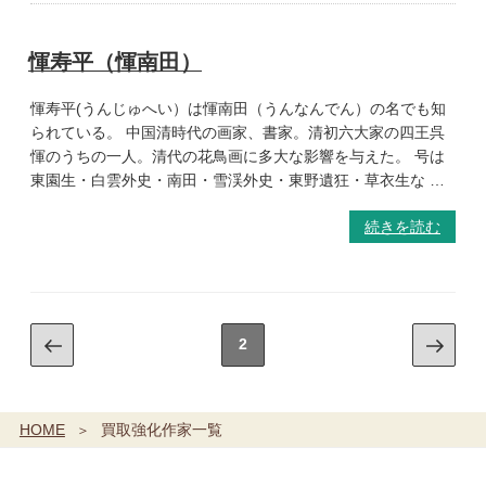
惲寿平（惲南田）
惲寿平(うんじゅへい）は惲南田（うんなんでん）の名でも知
られている。 中国清時代の画家、書家。清初六大家の四王呉
惲のうちの一人。清代の花鳥画に多大な影響を与えた。 号は
東園生・白雲外史・南田・雪渓外史・東野遺狂・草衣生な …
続きを読む
2
HOME
買取強化作家一覧