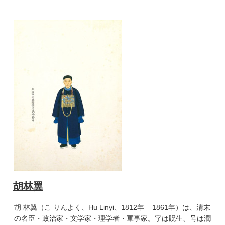
胡林翼
胡 林翼（こ りんよく、Hu Linyi、1812年 – 1861年）は、清末
の名臣・政治家・文学家・理学者・軍事家。字は貺生、号は潤