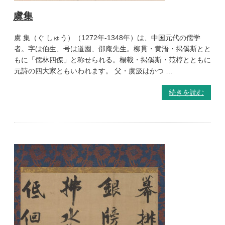
虞集
虞 集（ぐ しゅう）（1272年-1348年）は、中国元代の儒学
者。字は伯生、号は道園、邵庵先生。柳貫・黄溍・掲傒斯とと
もに「儒林四傑」と称せられる。楊載・掲傒斯・范梈とともに
元詩の四大家ともいわれます。 父・虞汲はかつ …
続きを読む