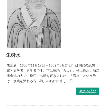
朱舜水
朱之瑜（1600年11月17日 – 1682年5月24日）は明代の思想
家・文学者・史学者です。字は鲁玙（ろよ）、号は舜水。浙江
省余姚の人で、松江にも籍を置きました。「舜水」という号
は、余姚を流れる古い河川の名に由来し、日 …
続きを読む