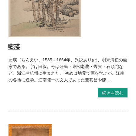
藍瑛
藍瑛（らんえい、1585～1664年、異説あり)は、明末清初の画
家である。字は田叔。号は研民・東閣老農・蝶叟・石頭陀な
ど。浙江省杭州に生まれた。 初めは地元で画を学ぶが、江南
の各地に遊学。江南随一の文人であった董其昌や陳 …
続きを読む