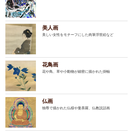
美人画
美しい女性をモチーフにした肉筆浮世絵など
花鳥画
花や鳥、草や小動物が細密に描かれた掛軸
仏画
独尊で描かれた仏様や曼荼羅、仏教説話画