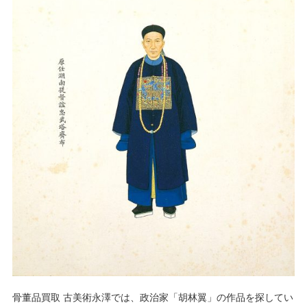
骨董品買取 古美術永澤では、政治家「胡林翼」の作品を探してい