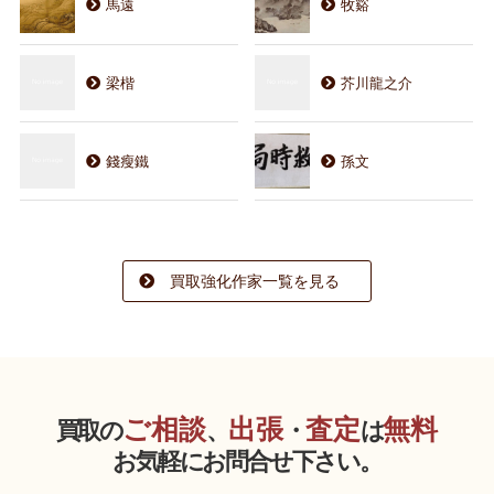
馬遠
牧谿
梁楷
芥川龍之介
錢瘦鐵
孫文
買取強化作家一覧を見る
ご相談
出張
査定
無料
買取の
、
・
は
お気軽にお問合せ下さい。