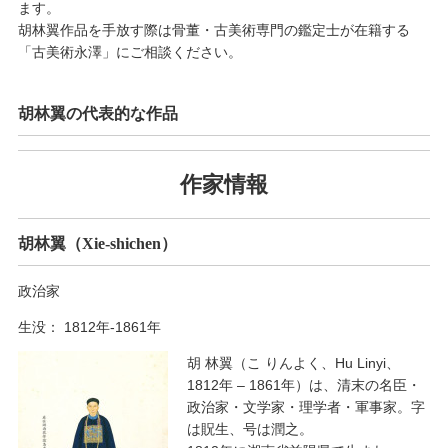
ます。
胡林翼作品を手放す際は骨董・古美術専門の鑑定士が在籍する
「古美術永澤」にご相談ください。
胡林翼の代表的な作品
作家情報
胡林翼（Xie-shichen）
政治家
生没： 1812年-1861年
胡 林翼（こ りんよく、Hu Linyi、
1812年 – 1861年）は、清末の名臣・
政治家・文学家・理学者・軍事家。字
は貺生、号は潤之。