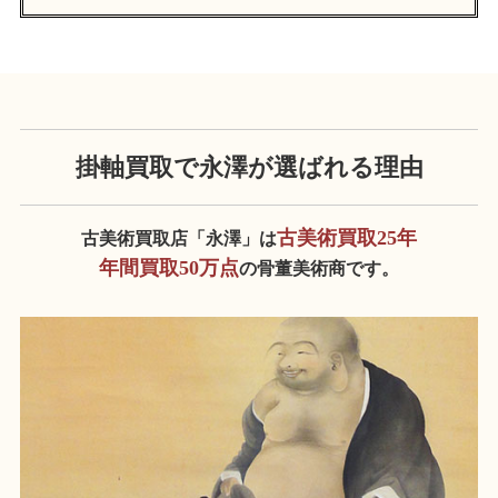
掛軸買取で永澤が
選ばれる理由
古美術買取25年
古美術買取店「永澤」は
年間買取50万点
の骨董美術商です。