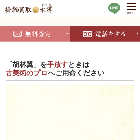
「胡林翼」を
手放す
ときは
古美術のプロ
へご用命ください