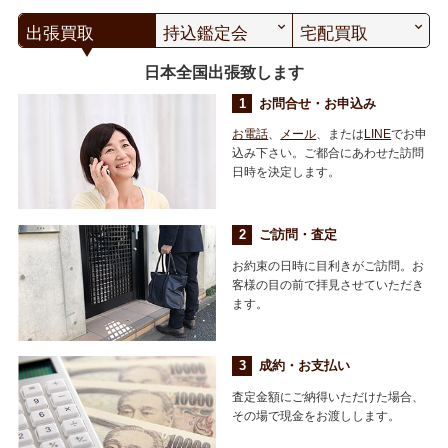
出張買取
持込鑑定会
宅配買取
日本全国出張致します
お問合せ・お申込み
お電話
、
メール
、または
LINE
でお申
込み下さい。ご都合にあわせた訪問
日時を決定します。
ご訪問・査定
お約束の日時に目利きがご訪問。お
客様の目の前で拝見させていただき
ます。
成約・お支払い
査定金額にご納得いただけた場合、
その場で現金をお渡しします。