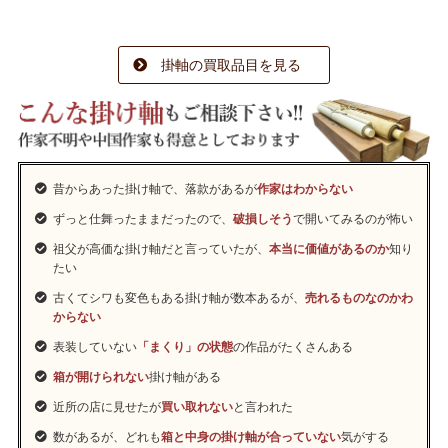
掛軸の買取品目を見る
昔からあった掛け軸で、落款があるが
作家はわからない
ずっと仕舞ったままだったので、
破損しそう
で開いてみるのが怖い
祖父が高価な掛け軸だと言っていたが、
本当に価値があるのか
知り
たい
古くてシワも変色もある掛け軸が数本あるが、
売れるものなのかわ
からない
表装していない
「まくり」の状態
の作品がたくさんある
箱が開けられない
掛け軸がある
近所の店に見せたが
買い取れない
と言われた
数があるが、どれも
箱と中身の掛け軸が合っていない
気がする