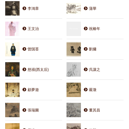
李鴻章
蒲華
王文治
祝椿年
曽国荃
劉墉
慈禧(西太后)
呉讓之
顧夢遊
嚴澂
張瑞圖
董其昌