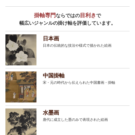
掛軸専門
目利き
ならではの
で
幅広いジャンルの掛け軸を評価しています。
日本画
日本の伝統的な技法や様式で描かれた絵画
中国掛軸
宋・元の時代から伝えられた中国書画・掛軸
水墨画
唐代に成立した墨のみで表現された絵画