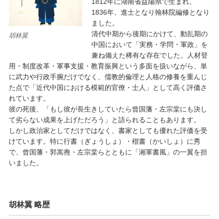
1812年に湖南省益陽県で生まれ、
1836年、進士となり翰林院編修となり
ました。
清代中期から後期にかけて、動乱期の
胡林翼
中国において「実務・学問・軍政」を
兼ね備えた稀有な存在でした。人材登
用・制度改革・軍事支援・教育振興という多面を扱いながら、単
に武力や行政手腕だけでなく、儒教的倫理と人格の修養を重んじ
た点で「近代中国における模範的官僚・士人」として高く評価さ
れています。
彼の死後、「もし彼が長生きしていたら曾国藩・左宗棠にも決し
て劣らない成果を上げただろう」と語られることもあります。
しかし政治家としてだけではなく、書家としても優れた評価を受
けています。特に行書（ぎょうしょ）・楷書（かいしょ）に秀
で、曾国藩・郭嵩燾・左宗棠らとともに「湘軍書風」の一翼を担
いました。
胡林翼 略歴