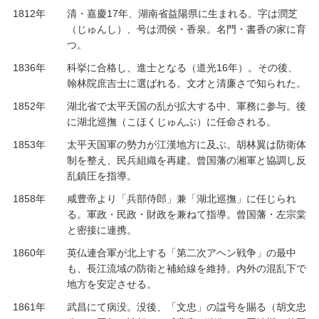
1812年
清・嘉慶17年、湖南省益陽県に生まれる。字は潤芝
（じゅんし）、号は潤侯・香泉。名門・書香の家に育
つ。
1836年
科挙に合格し、進士となる（道光16年）。その後、
翰林院庶吉士に選ばれる。文才と清廉さで知られた。
1852年
湖北省で太平天国の乱が拡大する中、軍務に参与。後
に湖北巡撫（こほくじゅんぶ）に任命される。
1853年
太平天国軍の勢力が江漢地方に及ぶ。胡林翼は防衛体
制を整え、民兵組織を再建。曾国藩の湘軍と協調し反
乱鎮圧を指導。
1858年
咸豊帝より「兵部侍郎」兼「湖北巡撫」に任じられ
る。軍政・民政・財政を兼ねて指導。曾国藩・左宗棠
と密接に連携。
1860年
英仏連合軍が北上する「第二次アヘン戦争」の最中
も、長江流域の防衛と補給線を維持。内外の混乱下で
地方を安定させる。
1861年
武昌にて病没。没後、「文忠」の諡号を賜る（胡文忠