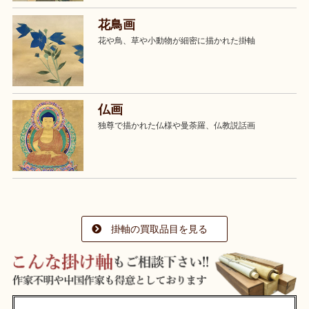
花鳥画
花や鳥、草や小動物が細密に描かれた掛軸
仏画
独尊で描かれた仏様や曼荼羅、仏教説話画
掛軸の買取品目を見る