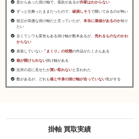
昔からあった掛け軸で、落款があるが
作家はわからない
ずっと仕舞ったままだったので、
破損しそう
で開いてみるのが怖い
祖父が高価な掛け軸だと言っていたが、
本当に価値があるのか
知り
たい
古くてシワも変色もある掛け軸が数本あるが、
売れるものなのかわ
からない
表装していない
「まくり」の状態
の作品がたくさんある
箱が開けられない
掛け軸がある
近所の店に見せたが
買い取れない
と言われた
数があるが、どれも
箱と中身の掛け軸が合っていない
気がする
掛軸 買取実績