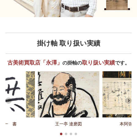
掛け軸 取り扱い実績
古美術買取店「永澤」
取り扱い実績
の掛軸の
です。
守一 書
王一亭 達磨図
本阿弥光