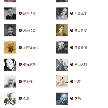
鏑木清方
川合玉堂
河鍋暁斎
菱田春草
本阿弥光悦
前田青邨
棟方志功
横山大観
于右任
仇英
金農
啓功