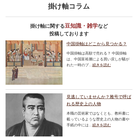
掛け軸コラム
豆知識・雑学
掛け軸に関する
など
投稿しております
中国掛軸はどこから見つかる？
中国掛軸は高額で売れる？ 中国掛軸
は、中国富裕層による買い戻しが騒が
れた一時のブ…
続きを読む
見逃していませんか？雅号で呼ば
れる歴史上の人物
本職の芸術家ではなくとも、教科書に
載っているような歴史上の人物の書や
手紙の中には…
続きを読む