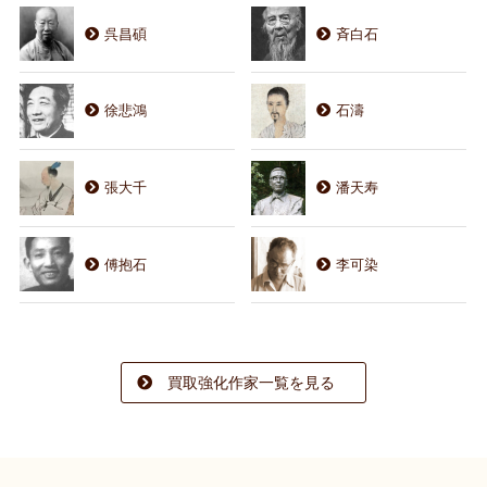
呉昌碩
斉白石
徐悲鴻
石濤
張大千
潘天寿
傅抱石
李可染
買取強化作家一覧を見る