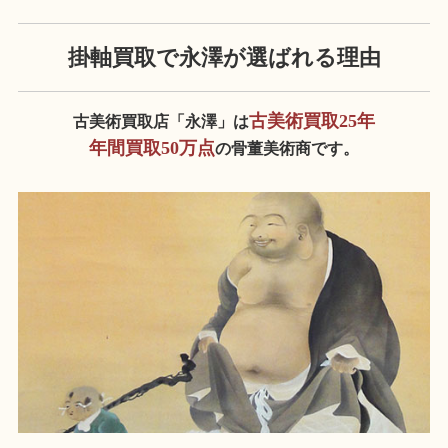
掛軸買取で永澤が
選ばれる理由
古美術買取25年
古美術買取店「永澤」は
年間買取50万点
の骨董美術商です。