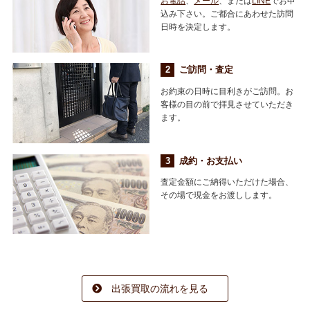
お電話
、
メール
、または
LINE
でお申
込み下さい。ご都合にあわせた訪問
日時を決定します。
ご訪問・査定
お約束の日時に目利きがご訪問。お
客様の目の前で拝見させていただき
ます。
成約・お支払い
査定金額にご納得いただけた場合、
その場で現金をお渡しします。
出張買取の流れを見る