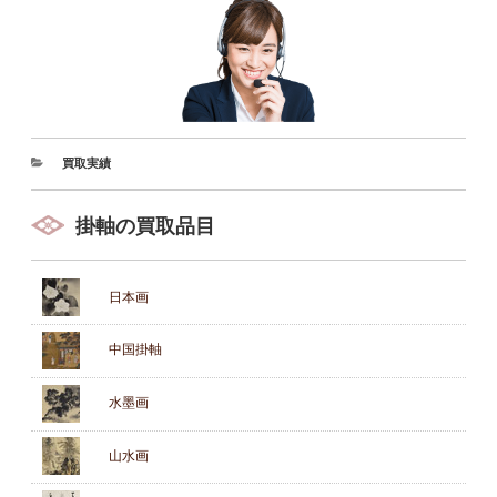
買取実績
掛軸の買取品目
日本画
中国掛軸
水墨画
山水画