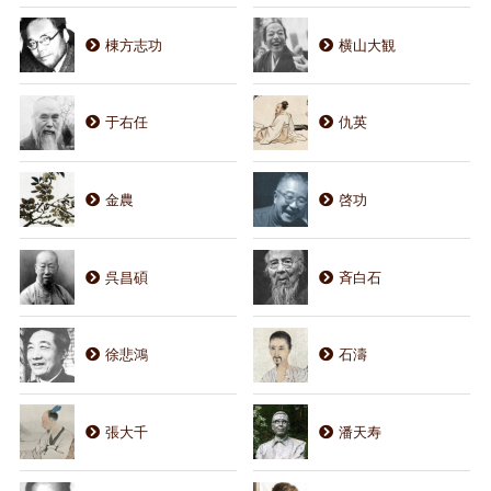
棟方志功
横山大観
于右任
仇英
金農
啓功
呉昌碩
斉白石
徐悲鴻
石濤
張大千
潘天寿