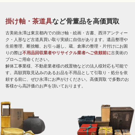
掛け軸・茶道具
など骨董品を
高価買取
古美術永澤は東京都内での掛け軸・絵画・古書、西洋アンティー
ク・人形など古道具買い取り実績に自信があります。遺品整理や
生前整理、断捨離、お引っ越し、蔵、倉庫の整理・片付けにお困
りの際は
不用品回収業者やリサイクル業者へご依頼前に
古美術の
プロへご用命ください。
解体工事業様、不動産業者様の残置物などの法人様対応も可能で
す。高額買取見込みのあるお品を不用品として引取り・処分を依
頼する前に、ぜひ永澤にお声がけください。高価買取 で多数のお
客様から高評価のお声を頂いております。