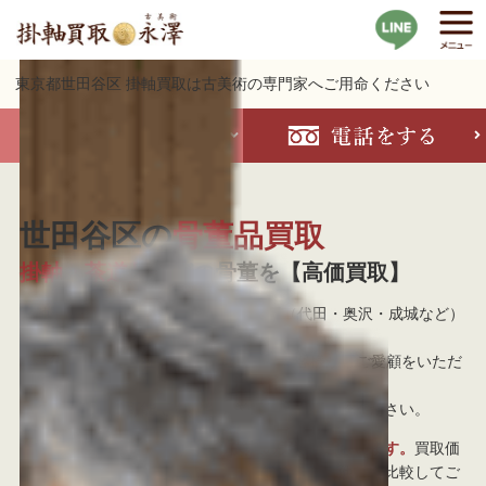
東京都世田谷区 掛軸買取は古美術の専門家へご用命ください
世田谷区の
骨董品買取
掛軸・茶道具
などの骨董を【高価買取】
掛軸買取 古美術永澤は東京都世田谷区（代田・奥沢・成城など）
への出張を意欲的に行なっております。
古美術商として当社は25年以上に渡りお客様からご愛顧をいただ
いております。
当日のご訪問も可能です。お急ぎの場合はご相談ください。
世田谷区にて長年に渡り、掛軸買取の実績がございます。
買取価
格の事ならどの買取専門店よりも負けません。他店と比較してご