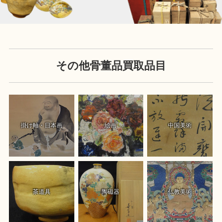
その他骨董品買取品目
掛け軸・日本画
絵画
中国美術
茶道具
陶磁器
仏教美術