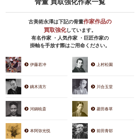
骨董 買取強化作家一覧
作家作品の
古美術永澤は下記の骨董
買取強化
しています。
有名作家 ・人気作家 ・巨匠作家の
掛軸を手放す際はご用命ください。
伊藤若冲
上村松園
鏑木清方
川合玉堂
河鍋暁斎
菱田春草
本阿弥光悦
前田青邨