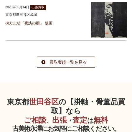
2020年05月14日
出張買取
東京都世田谷区成城
棟方志功「夜訪の柵」 板画
買取実績一覧を見る
東京都
世田谷区
の【掛軸・骨董品買
取】なら
ご相談
出張
査定
無料
、
・
は
古美術永澤にお気軽にご相談ください。