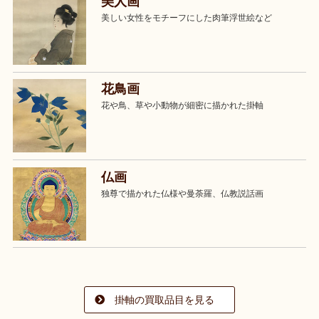
美人画
美しい女性をモチーフにした肉筆浮世絵など
花鳥画
花や鳥、草や小動物が細密に描かれた掛軸
仏画
独尊で描かれた仏様や曼荼羅、仏教説話画
掛軸の買取品目を見る