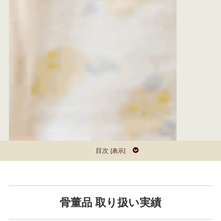
目次
[
表示
]
骨董品 取り扱い実績