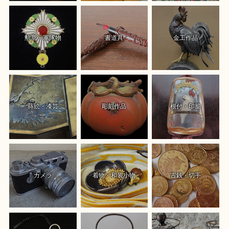
勲章・軍隊物
書道具
金工作品
蒔絵・漆芸
彫刻作品
根付・印籠
カメラ
着物・和装小物
古銭・切手