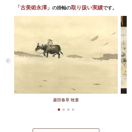
「古美術永澤」
取り扱い実績
の掛軸の
です。
菱田春草 牧童