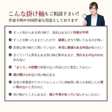
ずっと前からある掛け軸で、落款はあるけど
作家が不明
ずっと仕舞ったままだったので、
破損しそう
で開いてみるのが怖い
高価な掛け軸だと聞いているが、
本当に価値のある作品か
知りたい
古くてシワも変色もある掛け軸が数本あるが、
売れるものなのかわ
からない
「まくり」の状態
の表装のない作品だけど査定してみたい
箱が開けられない
掛け軸がある
近所の骨董屋やリサイクルショップに掛軸買い取りを依頼したが
買
い取れない
と言われた
掛け軸がたくさんあるが、
箱と中身が合っていない
かもしれない