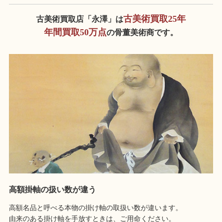
古美術買取25年
古美術買取店「永澤」は
年間買取50万点
の骨董美術商です。
高額掛軸の扱い数が違う
高額名品と呼べる本物の掛け軸の取扱い数が違います。
由来のある掛け軸を手放すときは、ご用命ください。