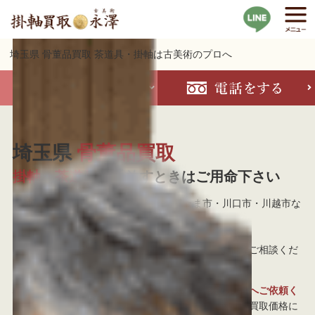
埼玉県 骨董品買取 茶道具・掛軸は古美術のプロへ
埼玉県
骨董品買取
掛軸・茶道具
を手放すときはご用命下さい
掛軸買取 古美術永澤では埼玉県（さいたま市・川口市・川越市な
ど）への出張を意欲的に行なっております。
当社は25年以上の実績がある古美術商です。
お急ぎの場合は当日のご訪問も可能ですので、まずはご相談くだ
さい。
埼玉県で掛軸を手放すときは実績多数の古美術のプロへご依頼く
ださい。
他の買取専門店と査定額を比較して下さい。買取価格に