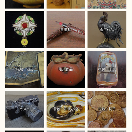
勲章・軍隊物
書道具
金工作品
蒔絵・漆芸
彫刻作品
根付・印籠
カメラ
着物・和装小物
古銭・切手