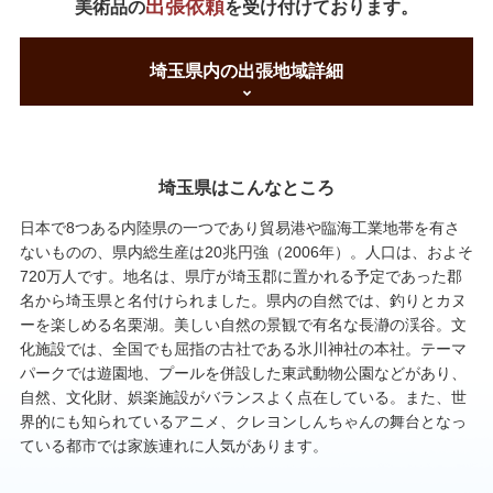
出張依頼
美術品の
を受け付けております。
埼玉県内の出張地域詳細
埼玉県はこんなところ
日本で8つある内陸県の一つであり貿易港や臨海工業地帯を有さ
ないものの、県内総生産は20兆円強（2006年）。人口は、およそ
720万人です。地名は、県庁が埼玉郡に置かれる予定であった郡
名から埼玉県と名付けられました。県内の自然では、釣りとカヌ
ーを楽しめる名栗湖。美しい自然の景観で有名な長瀞の渓谷。文
化施設では、全国でも屈指の古社である氷川神社の本社。テーマ
パークでは遊園地、プールを併設した東武動物公園などがあり、
自然、文化財、娯楽施設がバランスよく点在している。また、世
界的にも知られているアニメ、クレヨンしんちゃんの舞台となっ
ている都市では家族連れに人気があります。