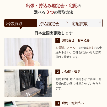
出張・持込み鑑定会・宅配
の
３つ
選べる
の買取方法
出張買取
持込鑑定会
宅配買取
日本全国出張致します
お問合せ・お申込み
お電話
、
メール
、または
LINE
でお申
込み下さい。ご都合にあわせた訪問
日時を決定します。
ご訪問・査定
お約束の日時に目利きがご訪問。お
客様の目の前で拝見させていただき
ます。
成約・お支払い