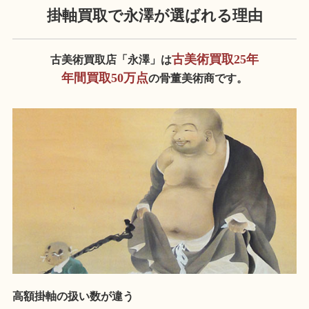
掛軸買取で永澤が
選ばれる理由
古美術買取25年
古美術買取店「永澤」は
年間買取50万点
の骨董美術商です。
高額掛軸の扱い数が違う