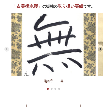
「古美術永澤」
取り扱い実績
の掛軸の
です。
熊谷守一 書