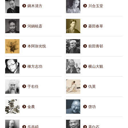
鏑木清方
川合玉堂
河鍋暁斎
菱田春草
本阿弥光悦
前田青邨
棟方志功
横山大観
于右任
仇英
金農
啓功
呉昌碩
斉白石