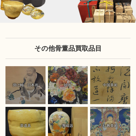
その他骨董品買取品目
掛け軸・日本画
絵画
中国美術
茶道具
陶磁器
仏教美術