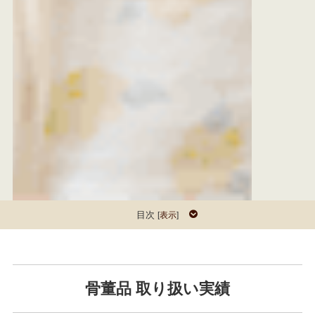
目次
[
表示
]
骨董品 取り扱い実績