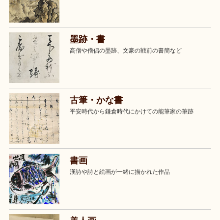
墨跡・書
高僧や僧侶の墨跡、文豪の戦前の書簡など
古筆・かな書
平安時代から鎌倉時代にかけての能筆家の筆跡
書画
漢詩や詩と絵画が一緒に描かれた作品