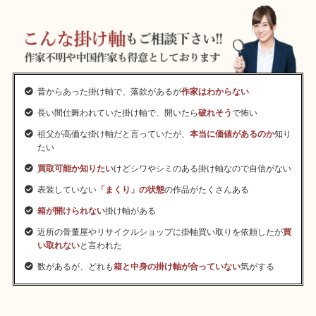
昔からあった掛け軸で、落款があるが
作家はわからない
長い間仕舞われていた掛け軸で、開いたら
破れそう
で怖い
祖父が高価な掛け軸だと言っていたが、
本当に価値があるのか
知り
たい
買取可能か知りたい
けどシワやシミのある掛け軸なので自信がない
表装していない
「まくり」の状態
の作品がたくさんある
箱が開けられない
掛け軸がある
近所の骨董屋やリサイクルショップに掛軸買い取りを依頼したが
買
い取れない
と言われた
数があるが、どれも
箱と中身の掛け軸が合っていない
気がする