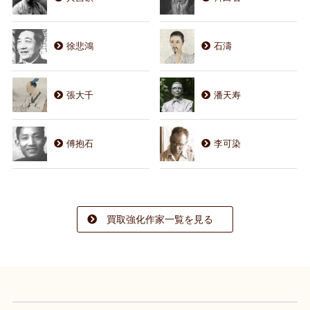
徐悲鴻
石濤
張大千
潘天寿
傅抱石
李可染
買取強化作家一覧を見る