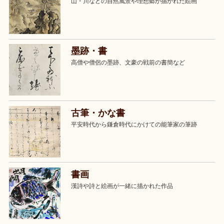
山・川などの自然風景や理想郷が描かれた絵画
墨跡・書
高僧や僧侶の墨跡、文豪の戦前の書簡など
古筆・かな書
平安時代から鎌倉時代にかけての能筆家の筆跡
書画
漢詩や詩と絵画が一緒に描かれた作品