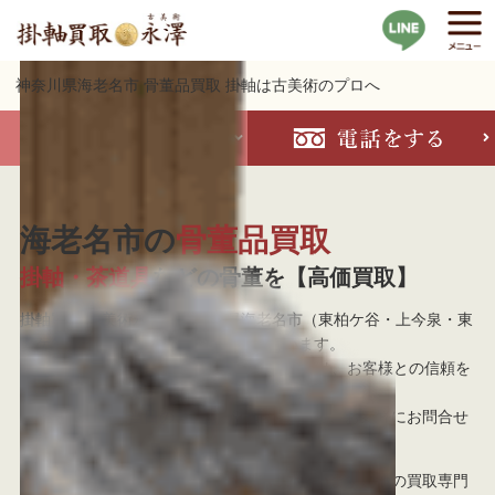
神奈川県海老名市 骨董品買取 掛軸は古美術のプロへ
海老名市の
骨董品買取
掛軸・茶道具
などの骨董を【高価買取】
掛軸買取 古美術永澤は神奈川県海老名市（東柏ケ谷・上今泉・東
柏ケ谷など）からのご依頼を歓迎しています。
25年以上に渡り掛軸買取の実績がある当社は、お客様との信頼を
大事にしております。
お急ぎの場合は当日のご依頼が可能ですので、お気軽にお問合せ
ください。
海老名市での掛軸買取の実績が豊富にございます。
他の買取専門