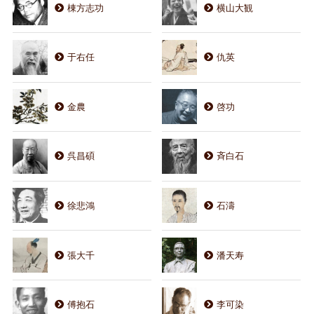
棟方志功
横山大観
于右任
仇英
金農
啓功
呉昌碩
斉白石
徐悲鴻
石濤
張大千
潘天寿
傅抱石
李可染