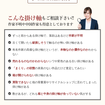
ずっと前からある掛け軸で、落款はあるけど
作家が不明
古くて開いたら
破損しそう
で触るのが怖い掛け軸がある
有名作家の高価な掛け軸だというが、
本物なのか贋作なのか
わから
ない
売れるものなのかわからない
シワや変色のある古い掛け軸がある
「まくり」の状態
の表装のない作品だけど査定してみたい
箱が開けられない
掛け軸がある
買取できない
と他の骨董屋やリサイクルショップに言わてしまった
掛け軸がある
数があるが、どれも
箱と中身の掛け軸が合っていない
気がする