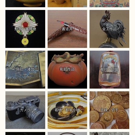
勲章・軍隊物
書道具
金工作品
蒔絵・漆芸
彫刻作品
根付・印籠
カメラ
着物・和装小物
古銭・切手