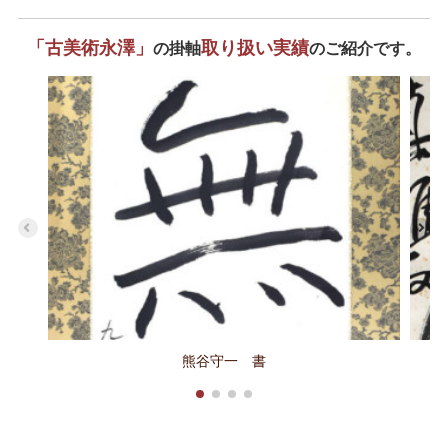
「古美術永澤」
取り扱い実績
の掛軸
のご紹介です。
熊谷守一 書