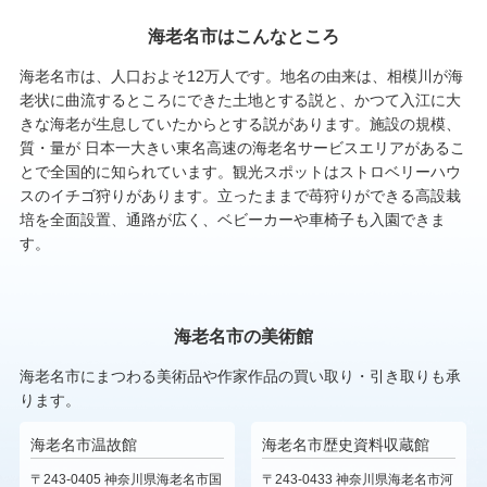
海老名市はこんなところ
海老名市は、人口およそ12万人です。地名の由来は、相模川が海
老状に曲流するところにできた土地とする説と、かつて入江に大
きな海老が生息していたからとする説があります。施設の規模、
質・量が 日本一大きい東名高速の海老名サービスエリアがあるこ
とで全国的に知られています。観光スポットはストロベリーハウ
スのイチゴ狩りがあります。立ったままで苺狩りができる高設栽
培を全面設置、通路が広く、ベビーカーや車椅子も入園できま
す。
海老名市の美術館
海老名市にまつわる美術品や作家作品の買い取り・引き取りも承
ります。
海老名市温故館
海老名市歴史資料収蔵館
〒243-0405 神奈川県海老名市国
〒243-0433 神奈川県海老名市河