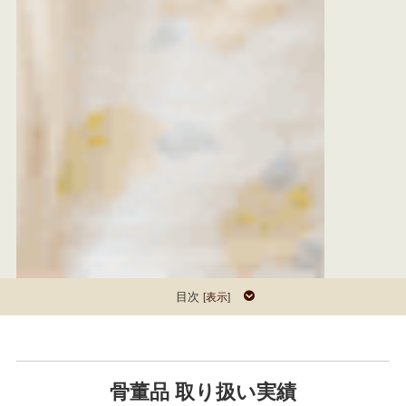
目次
[
表示
]
骨董品 取り扱い実績