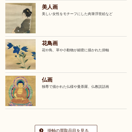
美人画
美しい女性をモチーフにした肉筆浮世絵など
花鳥画
花や鳥、草や小動物が細密に描かれた掛軸
仏画
独尊で描かれた仏様や曼荼羅、仏教説話画
掛軸の買取品目を見る