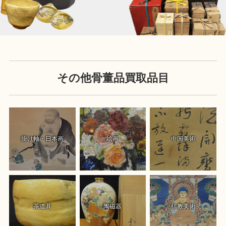
その他骨董品買取品目
掛け軸・日本画
絵画
中国美術
茶道具
陶磁器
仏教美術