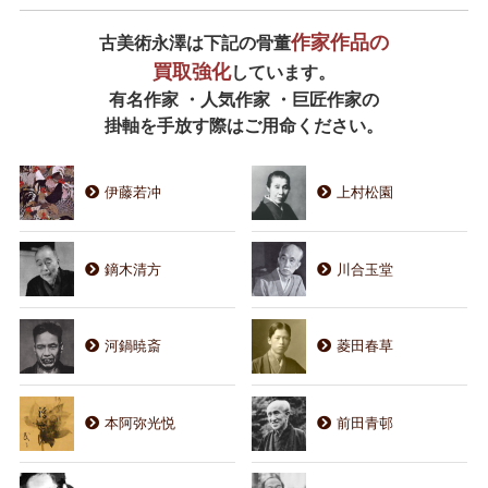
作家作品の
古美術永澤は下記の骨董
買取強化
しています。
有名作家 ・人気作家 ・巨匠作家の
掛軸を手放す際はご用命ください。
伊藤若冲
上村松園
鏑木清方
川合玉堂
河鍋暁斎
菱田春草
本阿弥光悦
前田青邨