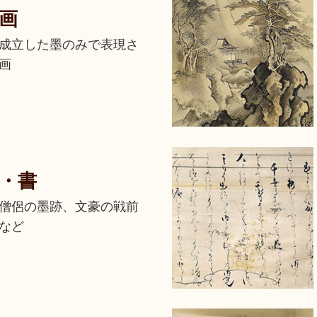
画
成立した墨のみで表現さ
画
・書
僧侶の墨跡、文豪の戦前
など