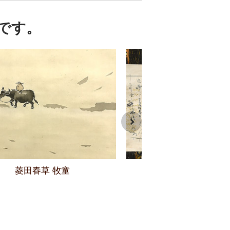
です。
菱田春草 牧童
本阿弥光悦 歌