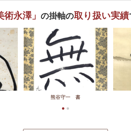
美術永澤」
取り扱い実績
の掛軸の
熊谷守一 書