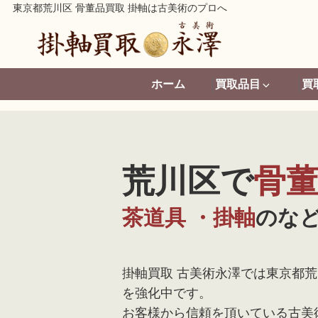
東京都荒川区 骨董品買取 掛軸は古美術のプロへ
ホーム
買取品目
買
荒川区で
骨
茶道具 ・掛軸
のな
掛軸買取 古美術永澤では東京都
を強化中です。
お客様から信頼を頂いている古美