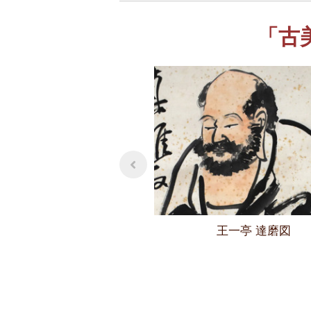
「古
王一亭 達磨図