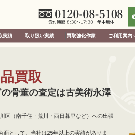
取実績
取り扱い実績
買取強化作家
ご利用案内
董品買取
どの骨董の査定は古美術永澤
荒川区（南千住・荒川・西日暮里など）への出張
術商として、当社は25年以上の実績がありま