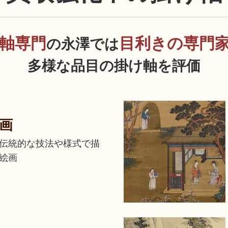
軸専門
目利きの専門
の永澤では
多様な品目の掛け軸を評価
画
伝統的な技法や様式で描
絵画