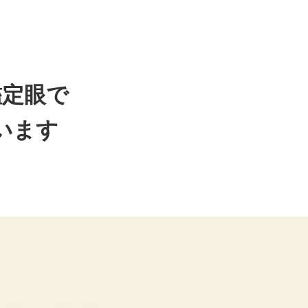
鑑定眼で
います