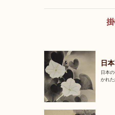
掛
日本
日本の
かれた