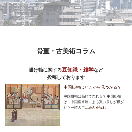
骨董・古美術コラム
豆知識・雑学
掛け軸に関する
など
投稿しております
中国掛軸はどこから見つかる？
中国掛軸は高額で売れる？ 中国掛軸
は、中国富裕層による買い戻しが騒が
れた一時のブ…
続きを読む