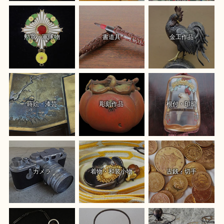
勲章・軍隊物
書道具
金工作品
蒔絵・漆芸
彫刻作品
根付・印籠
カメラ
着物・和装小物
古銭・切手