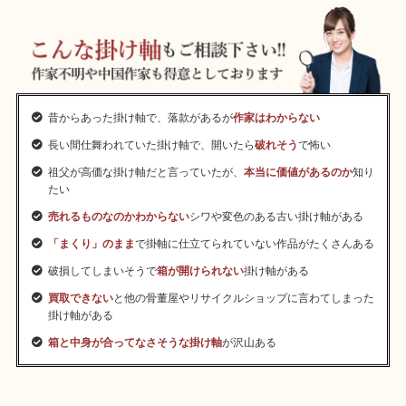
昔からあった掛け軸で、落款があるが
作家はわからない
長い間仕舞われていた掛け軸で、開いたら
破れそう
で怖い
祖父が高価な掛け軸だと言っていたが、
本当に価値があるのか
知り
たい
売れるものなのかわからない
シワや変色のある古い掛け軸がある
「まくり」のまま
で掛軸に仕立てられていない作品がたくさんある
破損してしまいそうで
箱が開けられない
掛け軸がある
買取できない
と他の骨董屋やリサイクルショップに言わてしまった
掛け軸がある
箱と中身が合ってなさそうな掛け軸
が沢山ある