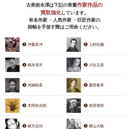
作家作品の
古美術永澤は下記の骨董
買取強化
しています。
有名作家 ・人気作家 ・巨匠作家の
掛軸を手放す際はご用命ください。
伊藤若冲
上村松園
鏑木清方
川合玉堂
河鍋暁斎
菱田春草
本阿弥光悦
前田青邨
棟方志功
横山大観