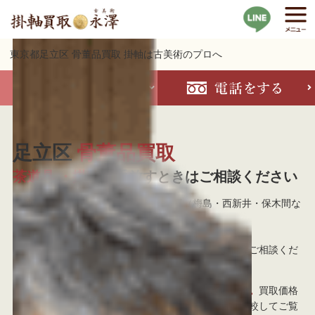
東京都足立区 骨董品買取 掛軸は古美術のプロへ
足立区
骨董品買取
茶道具 ・掛軸
を手放すときはご相談ください
掛軸買取 古美術永澤では東京都足立区（梅島・西新井・保木間な
ど）への出張を意欲的に行なっております。
当社は25年以上の実績がある古美術商です。
お急ぎの場合は当日のご訪問も可能ですので、まずはご相談くだ
さい。
足立区にて長年に渡り、掛軸買取の実績がございます。
買取価格
の事ならどの買取専門店よりも負けません。他店と比較してご覧