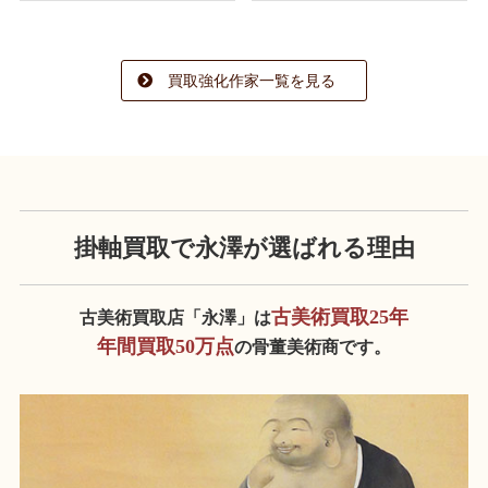
買取強化作家一覧を見る
掛軸買取で永澤が
選ばれる理由
古美術買取25年
古美術買取店「永澤」は
年間買取50万点
の骨董美術商です。