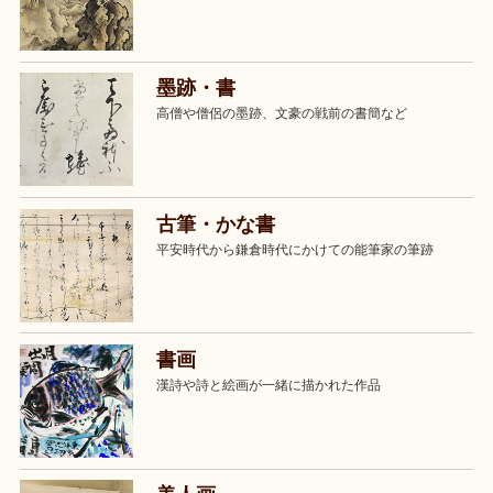
墨跡・書
高僧や僧侶の墨跡、文豪の戦前の書簡など
古筆・かな書
平安時代から鎌倉時代にかけての能筆家の筆跡
書画
漢詩や詩と絵画が一緒に描かれた作品