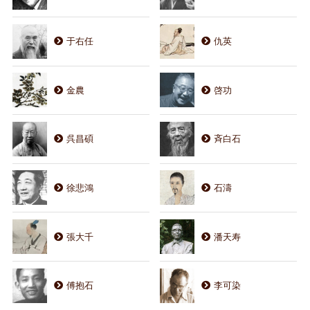
于右任
仇英
金農
啓功
呉昌碩
斉白石
徐悲鴻
石濤
張大千
潘天寿
傅抱石
李可染