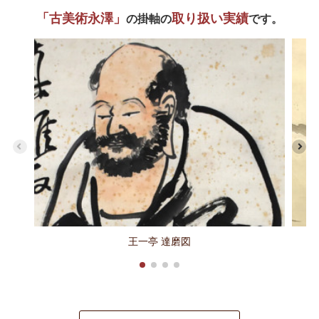
「古美術永澤」
取り扱い実績
の掛軸の
です。
王一亭 達磨図