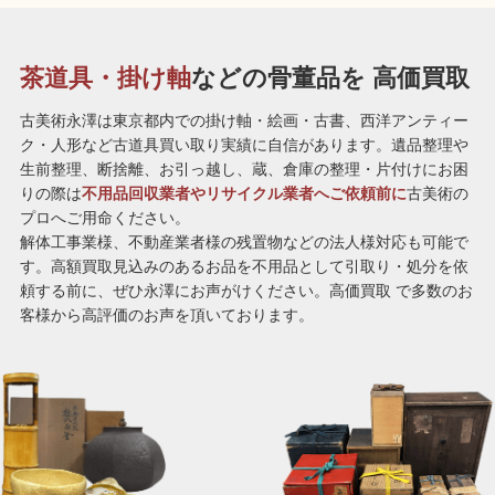
茶道具・掛け軸
などの骨董品を
高価買取
古美術永澤は東京都内での掛け軸・絵画・古書、西洋アンティー
ク・人形など古道具買い取り実績に自信があります。遺品整理や
生前整理、断捨離、お引っ越し、蔵、倉庫の整理・片付けにお困
りの際は
不用品回収業者やリサイクル業者へご依頼前に
古美術の
プロへご用命ください。
解体工事業様、不動産業者様の残置物などの法人様対応も可能で
す。高額買取見込みのあるお品を不用品として引取り・処分を依
頼する前に、ぜひ永澤にお声がけください。高価買取 で多数のお
客様から高評価のお声を頂いております。