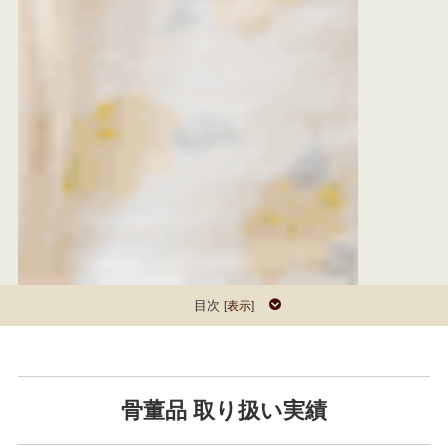
目次
[
表示
]
骨董品 取り扱い実績