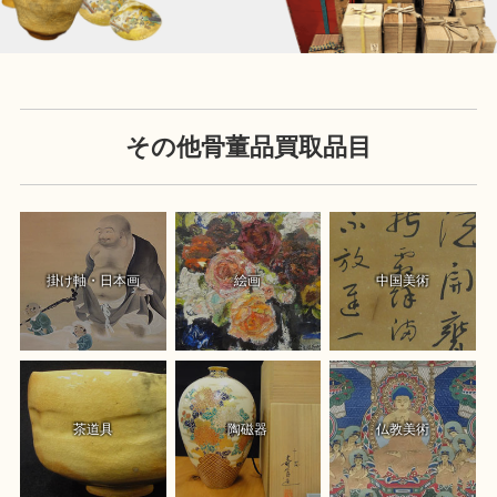
その他骨董品買取品目
掛け軸・日本画
絵画
中国美術
茶道具
陶磁器
仏教美術