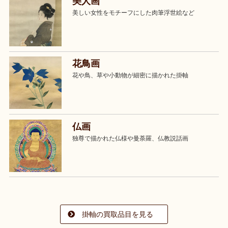
美人画
美しい女性をモチーフにした肉筆浮世絵など
花鳥画
花や鳥、草や小動物が細密に描かれた掛軸
仏画
独尊で描かれた仏様や曼荼羅、仏教説話画
掛軸の買取品目を見る