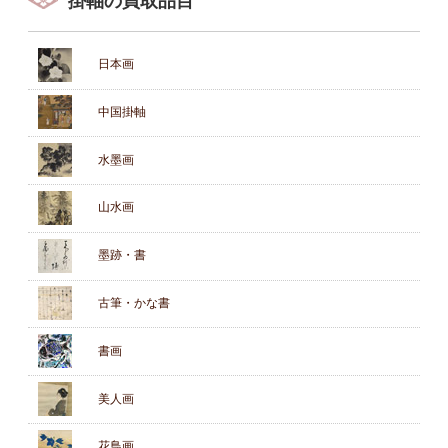
掛軸の買取品目
日本画
中国掛軸
水墨画
山水画
墨跡・書
古筆・かな書
書画
美人画
花鳥画