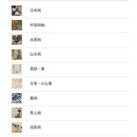
日本画
中国掛軸
水墨画
山水画
墨跡・書
古筆・かな書
書画
美人画
花鳥画