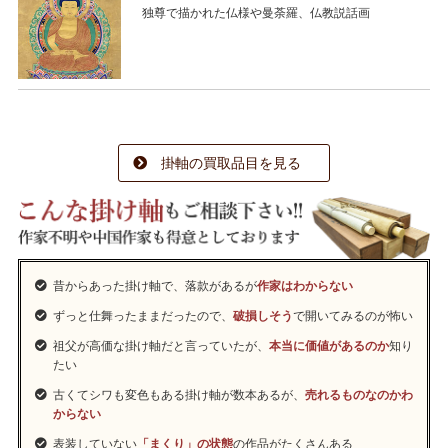
独尊で描かれた仏様や曼荼羅、仏教説話画
掛軸の買取品目を見る
昔からあった掛け軸で、落款があるが
作家はわからない
ずっと仕舞ったままだったので、
破損しそう
で開いてみるのが怖い
祖父が高価な掛け軸だと言っていたが、
本当に価値があるのか
知り
たい
古くてシワも変色もある掛け軸が数本あるが、
売れるものなのかわ
からない
表装していない
「まくり」の状態
の作品がたくさんある