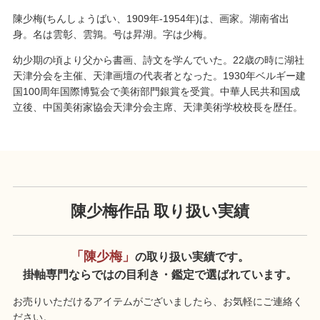
陳少梅(ちんしょうばい、1909年-1954年)は、画家。湖南省出
身。名は雲彰、雲鶉。号は昇湖。字は少梅。
幼少期の頃より父から書画、詩文を学んでいた。22歳の時に湖社
天津分会を主催、天津画壇の代表者となった。1930年ベルギー建
国100周年国際博覧会で美術部門銀賞を受賞。中華人民共和国成
立後、中国美術家協会天津分会主席、天津美術学校校長を歴任。
陳少梅作品 取り扱い実績
「陳少梅」
の取り扱い実績です。
掛軸専門ならではの目利き・鑑定で選ばれています。
お売りいただけるアイテムがございましたら、お気軽にご連絡く
ださい。