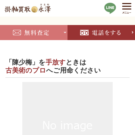
「陳少梅」を
手放す
ときは
古美術のプロ
へご用命ください