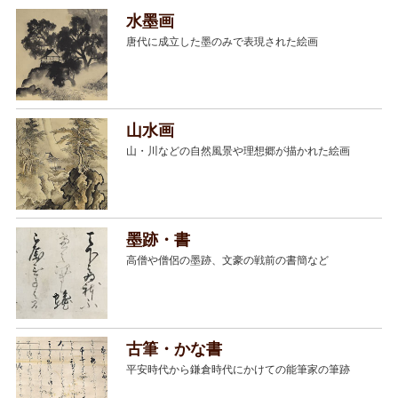
水墨画
唐代に成立した墨のみで表現された絵画
山水画
山・川などの自然風景や理想郷が描かれた絵画
墨跡・書
高僧や僧侶の墨跡、文豪の戦前の書簡など
古筆・かな書
平安時代から鎌倉時代にかけての能筆家の筆跡