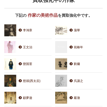
買取強化中の作家
作家の美術作品
下記の
を買取強化中です。
李鴻章
蒲華
王文治
祝椿年
曽国荃
劉墉
慈禧(西太后)
呉讓之
顧夢遊
嚴澂