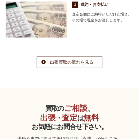
成約・お支払い
査定金額にご納得いただけた場合、
その場で現金をお渡しします。
出張買取の流れを見る
ご相談
買取の
、
出張
査定
無料
・
は
お気軽にお問合せ下さい。
掛軸を専門に扱う古美術買取店「永澤」だからこそ、