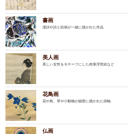
書画
漢詩や詩と絵画が一緒に描かれた作品
美人画
美しい女性をモチーフにした肉筆浮世絵など
花鳥画
花や鳥、草や小動物が細密に描かれた掛軸
仏画