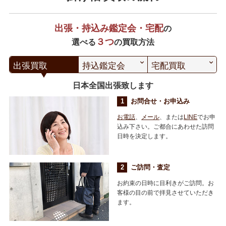
出張・持込み鑑定会・宅配
の
３つ
選べる
の買取方法
出張買取
持込鑑定会
宅配買取
日本全国出張致します
お問合せ・お申込み
お電話
、
メール
、または
LINE
でお申
込み下さい。ご都合にあわせた訪問
日時を決定します。
ご訪問・査定
お約束の日時に目利きがご訪問。お
客様の目の前で拝見させていただき
ます。