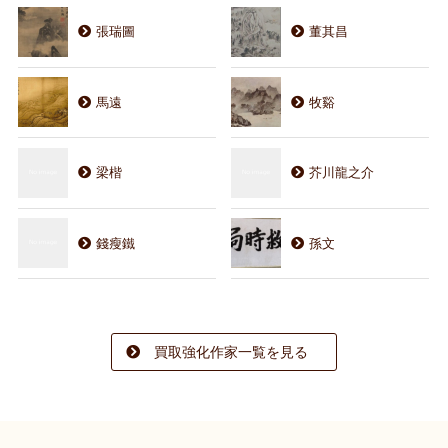
張瑞圖
董其昌
馬遠
牧谿
梁楷
芥川龍之介
錢瘦鐵
孫文
買取強化作家一覧を見る