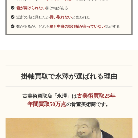
箱が開けられない
掛け軸がある
近所の店に見せたが
買い取れない
と言われた
数があるが、どれも
箱と中身の掛け軸が合っていない
気がする
掛軸買取で永澤が
選ばれる理由
古美術買取25年
古美術買取店「永澤」は
年間買取50万点
の骨董美術商です。